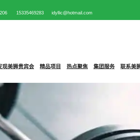
206
15335469283
idyllic@hotmail.com
发现
美狮贵宾会
精品项目
热点聚焦
集团服务
联系
美