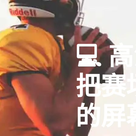
💻 
把赛
的屏