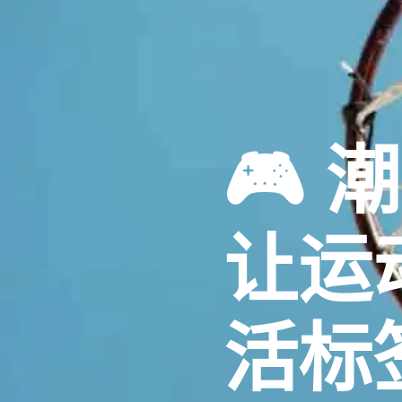
🎮 
让运
活标