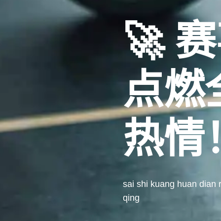
🚀 
点燃
热情
sai shi kuang huan dian
qing