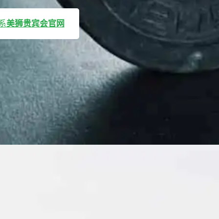
系
美狮贵宾会官网