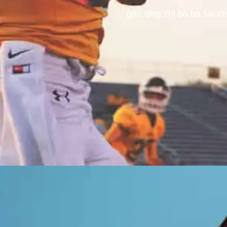
gao qing zhi bo ba sai c