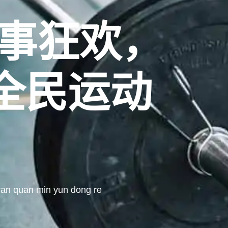
赛事狂欢，
全民运动
！
 ran quan min yun dong re