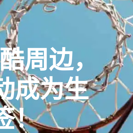
潮酷周边，
动成为生
签！