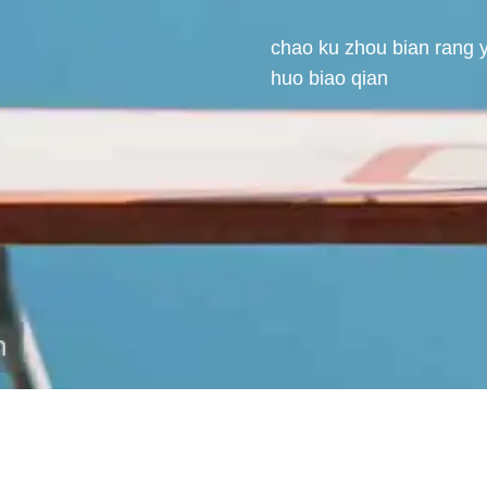
chao ku zhou bian rang 
huo biao qian