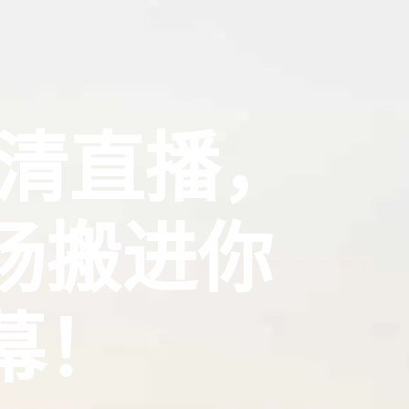
高清直播，
场搬进你
幕！