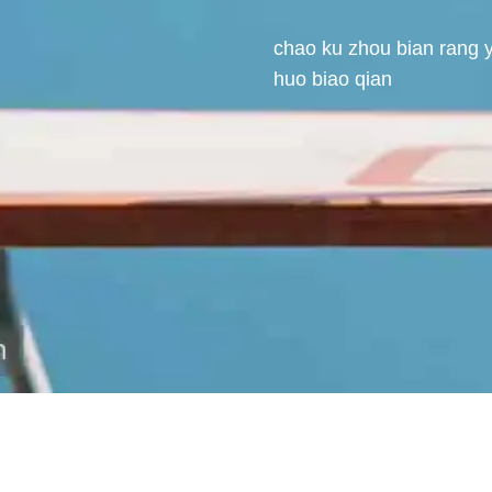
chao ku zhou bian rang 
huo biao qian