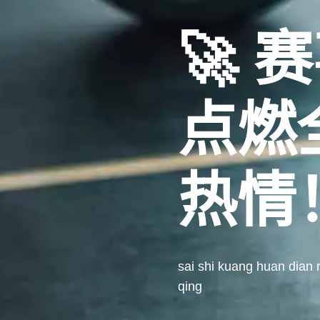
🚀 
点燃
热情
sai shi kuang huan dian
qing