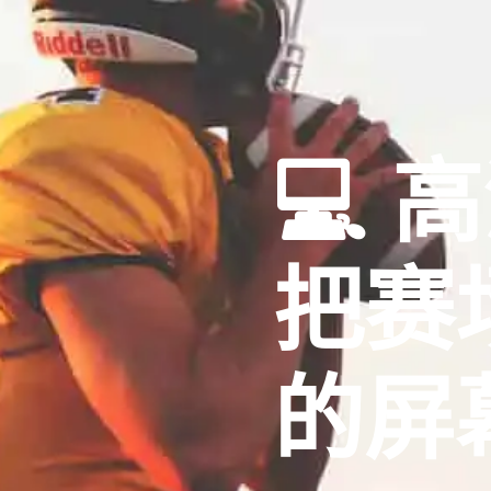
💻 
把赛
的屏