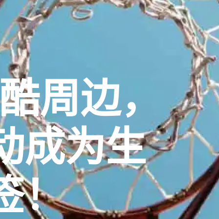
潮酷周边，
动成为生
签！