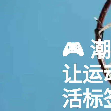
🎮 
让运
活标