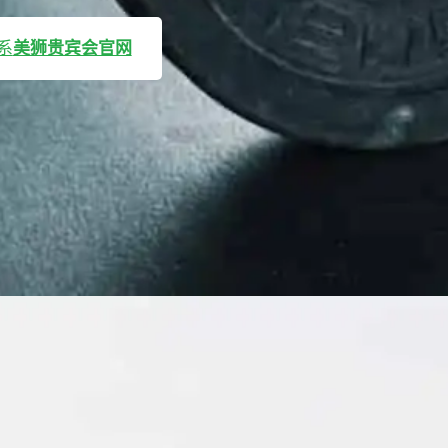
系
美狮贵宾会官网