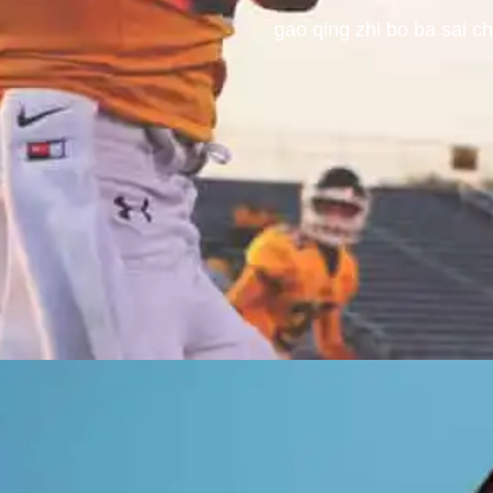
gao qing zhi bo ba sai c