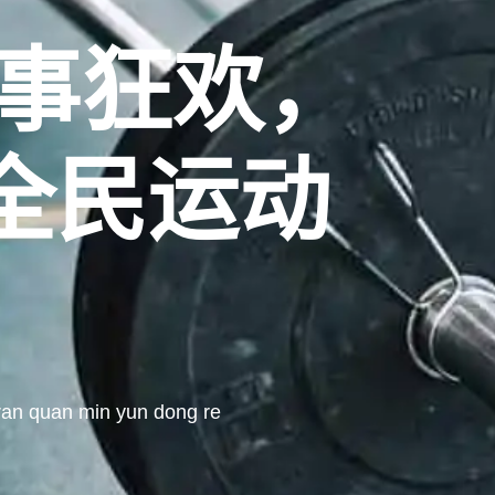
赛事狂欢，
全民运动
！
 ran quan min yun dong re