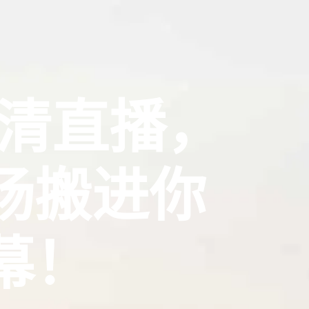
高清直播，
场搬进你
幕！