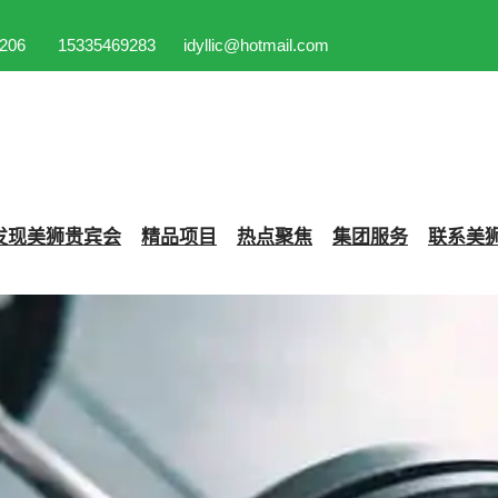
206
15335469283
idyllic@hotmail.com
发现
美狮贵宾会
精品项目
热点聚焦
集团服务
联系
美